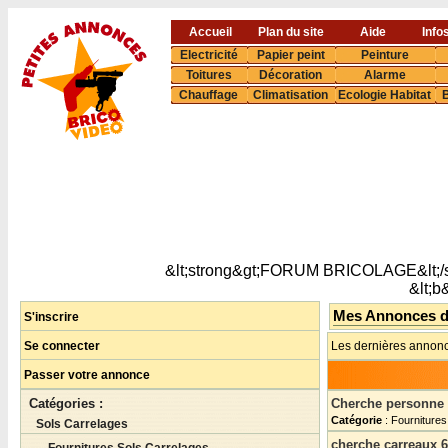
Accueil
Plan du site
Aide
Info
Electricité
Papier peint
Peinture
Toitures
Décoration
Alarme
Chauffage
Climatisation
Ecologie Habitat
B
&lt;strong&gt;FORUM BRICOLAGE&lt;/s
&lt;
Mes Annonces 
S'inscrire
Se connecter
Les dernières annonc
Passer votre annonce
Catégories :
Cherche personne p
Catégorie
: Fournitures
Sols Carrelages
cherche carreaux 6