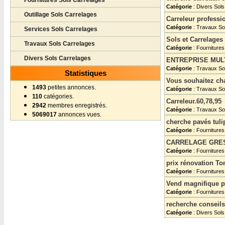
Fournitures Sols Carrelages
Catégorie
: Divers Sol
Outillage Sols Carrelages
Carreleur professi
Catégorie
: Travaux So
Services Sols Carrelages
Sols et Carrelages
Travaux Sols Carrelages
Catégorie
: Fournitures
Divers Sols Carrelages
ENTREPRISE MUL
Catégorie
: Travaux So
Statistiques
Vous souhaitez cha
1493
petites annonces.
Catégorie
: Travaux So
110
catégories.
Carreleur.60,78,95
2942
membres enregistrés.
Catégorie
: Travaux So
5069017
annonces vues.
cherche pavés tuli
Catégorie
: Fournitures
CARRELAGE GRES
Catégorie
: Fournitures
prix rénovation T
Catégorie
: Fournitures
Vend magnifique 
Catégorie
: Fournitures
recherche conseils
Catégorie
: Divers Sol