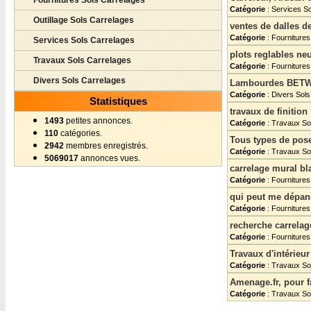
Fournitures Sols Carrelages
Catégorie
: Services S
Outillage Sols Carrelages
ventes de dalles d
Catégorie
: Fournitures
Services Sols Carrelages
plots reglables ne
Travaux Sols Carrelages
Catégorie
: Fournitures
Divers Sols Carrelages
Lambourdes BET
Catégorie
: Divers Sol
Statistiques
travaux de finition
1493
petites annonces.
Catégorie
: Travaux So
110
catégories.
Tous types de pose
2942
membres enregistrés.
Catégorie
: Travaux So
5069017
annonces vues.
carrelage mural bl
Catégorie
: Fournitures
qui peut me dépan
Catégorie
: Fournitures
recherche carrelag
Catégorie
: Fournitures
Travaux d'intérieur
Catégorie
: Travaux So
Amenage.fr, pour fa
Catégorie
: Travaux So