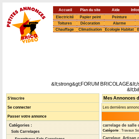
Accueil
Plan du site
Aide
Info
Electricité
Papier peint
Peinture
Toitures
Décoration
Alarme
Chauffage
Climatisation
Ecologie Habitat
B
&lt;strong&gt;FORUM BRICOLAGE&lt;/s
&lt;
Mes Annonces 
S'inscrire
Se connecter
Les dernières annonc
Passer votre annonce
Catégories :
carrelage de salle 
Catégorie
: Travaux So
Sols Carrelages
Carreleur, Artisan 