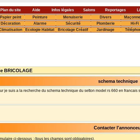
Plan du site
Aide
Infos légales
Salons
Reportages
L
Papier peint
Peinture
Menuiserie
Divers
Maçonne
Décoration
Alarme
Sécurité
Plomberie
Hi-Fi
Climatisation
Ecologie Habitat
Bricolage Créatif
Jardinage
Télépho
de BRICOLAGE
schema technique
ur je suis a la recherche du schema technique du setton model rs 660 en francais
Contacter l'annonce
rmulaire ci-dessous : (tous les champs sont obligatoires).