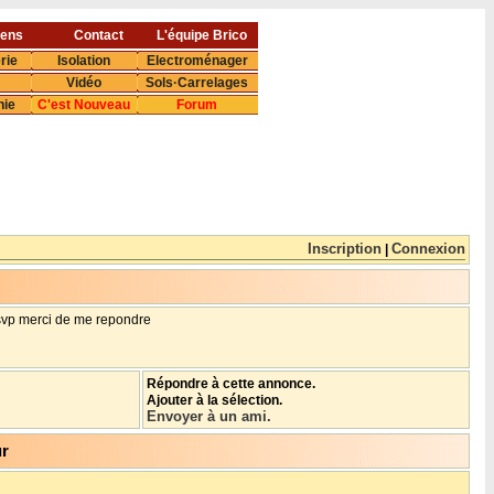
iens
Contact
L'équipe Brico
rie
Isolation
Electroménager
Vidéo
Sols·Carrelages
nie
C'est Nouveau
Forum
Inscription
Connexion
|
 svp merci de me repondre
Répondre à cette annonce.
Ajouter à la sélection.
Envoyer à un ami.
ur