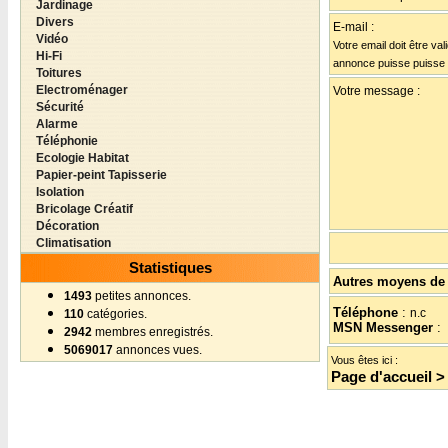
Jardinage
Divers
E-mail :
Vidéo
Votre email doit être val
Hi-Fi
annonce puisse puisse
Toitures
Electroménager
Votre message :
Sécurité
Alarme
Téléphonie
Ecologie Habitat
Papier-peint Tapisserie
Isolation
Bricolage Créatif
Décoration
Climatisation
Statistiques
Autres moyens de 
1493
petites annonces.
Téléphone
:
n.c
110
catégories.
MSN Messenger
:
2942
membres enregistrés.
5069017
annonces vues.
Vous êtes ici :
Page d'accueil