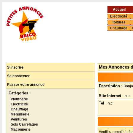
Accueil
Electricité
Toitures
Chauffage
Mes Annonces 
S'inscrire
Se connecter
Passer votre annonce
Description
:
Bonjo
Catégories :
Site Internet
:
n.c
Plomberie
Tel
:
n.c
Electricité
Chauffage
Menuiserie
Peintures
Sols Carrelages
Maçonnerie
Veuillez remplir le fo