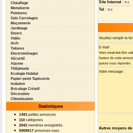
Site Internet
:
n.c
Chauffage
Menuiserie
Tel
:
n.c
Peintures
Sols Carrelages
Maçonnerie
Jardinage
Divers
Veuillez remplir le fo
Vidéo
Hi-Fi
E-mail :
Toitures
Votre email doit être va
Electroménager
l'auteur de cette annon
Sécurité
Alarme
puisse vous répondre.
Téléphonie
Votre message :
Ecologie Habitat
Papier-peint Tapisserie
Isolation
Bricolage Créatif
Décoration
Climatisation
Statistiques
1493
petites annonces.
110
catégories.
2942
membres enregistrés.
Autres moyens de 
5069017
annonces vues.