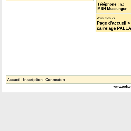
Téléphone
:
n.c
MSN Messenger
:
Vous êtes ici :
Page d'accueil
carrelage PALLA
Accueil
Inscription
Connexion
|
|
www.petite