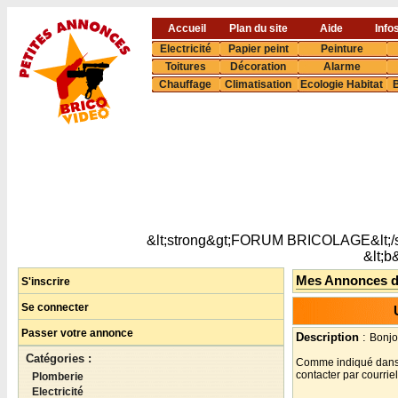
Accueil
Plan du site
Aide
Info
Electricité
Papier peint
Peinture
Toitures
Décoration
Alarme
Chauffage
Climatisation
Ecologie Habitat
B
&lt;strong&gt;FORUM BRICOLAGE&lt;/s
&lt;
Mes Annonces 
S'inscrire
Se connecter
Passer votre annonce
Description
:
Bonjo
Catégories :
Comme indiqué dans l
contacter par courri
Plomberie
Electricité