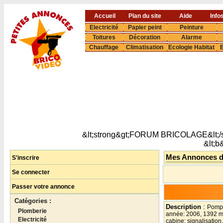
Accueil
Plan du site
Aide
Info
Electricité
Papier peint
Peinture
Toitures
Décoration
Alarme
Chauffage
Climatisation
Ecologie Habitat
B
&lt;strong&gt;FORUM BRICOLAGE&lt;/s
&lt;
Mes Annonces 
S'inscrire
Se connecter
Passer votre annonce
Catégories :
Description
:
Pompe
Plomberie
année: 2006, 1392 m/h
Electricité
cabine: signalisation.