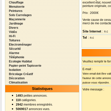
Chauffage
excellent état, nouve
peinture originale, c
Menuiserie
Peintures
Prix : 2000€
Sols Carrelages
Maçonnerie
Vente cause de cessat
merci de me contacte
Jardinage
Divers
Site Internet
:
n.c
Vidéo
Hi-Fi
Tel
:
n.c
Toitures
Electroménager
Sécurité
Alarme
Téléphonie
Ecologie Habitat
Veuillez remplir le fo
Papier-peint Tapisserie
E-mail :
Isolation
Votre email doit être va
Bricolage Créatif
Décoration
l'auteur de cette annon
Climatisation
puisse vous répondre.
Statistiques
Votre message :
1493
petites annonces.
110
catégories.
2942
membres enregistrés.
5069017
annonces vues.