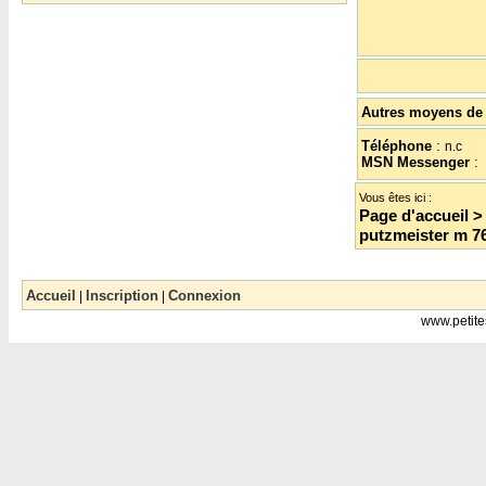
Autres moyens de 
Téléphone
:
n.c
MSN Messenger
:
Vous êtes ici :
Page d'accueil
putzmeister m 7
Accueil
Inscription
Connexion
|
|
www.petite