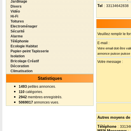
Jardinage
Tel
:
33134642838
Divers
Vidéo
Hi-Fi
Toitures
Electroménager
Sécurité
Veuillez remplir le fo
Alarme
Téléphonie
E-mail :
Ecologie Habitat
Votre email doit être val
Papier-peint Tapisserie
annonce puisse puisse
Isolation
Bricolage Créatif
Votre message :
Décoration
Climatisation
Statistiques
1493
petites annonces.
110
catégories.
2942
membres enregistrés.
5069017
annonces vues.
Autres moyens de 
Téléphone
:
33134
MSN Messenger
: