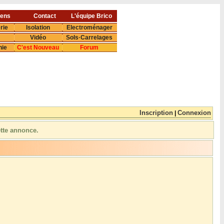
iens
Contact
L'équipe Brico
rie
Isolation
Electroménager
Vidéo
Sols·Carrelages
nie
C'est Nouveau
Forum
Inscription
Connexion
|
ette annonce.