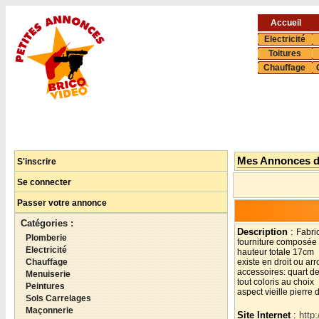
Accueil
Electricité
Toitures
Chauffage
Mes Annonces 
S'inscrire
Se connecter
Passer votre annonce
Catégories :
Description
:
Fabri
Plomberie
fourniture composée
Electricité
hauteur totale 17cm
Chauffage
existe en droit ou arr
accessoires: quart de
Menuiserie
tout coloris au choix
Peintures
aspect vieille pierre
Sols Carrelages
Maçonnerie
Site Internet
:
http: