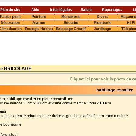
Plan du site
Aide
Infos légales
Salons
Reportages
L
Papier peint
Peinture
Menuiserie
Divers
Maçonne
Décoration
Alarme
Sécurité
Plomberie
Hi-Fi
Climatisation
Ecologie Habitat
Bricolage Créatif
Jardinage
Télépho
de BRICOLAGE
Cliquez ici pour voir la photo de c
habillage escalier
cant habillage escalier en pierre reconstituée
 d'une marche 33cm x 100cm et d'une contre marche 12cm x 100cm
ondi
 rond, extrémité retour mouluré droite et gauche, extrémité demi rond mouluré.
 de bourgogne
//www.toj.fr